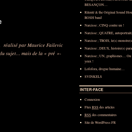
BESANÇON…
Rilenté & the Original Sound Hou
ROSH band
Narcisse ; CINQ contre un !
Narcisse ; QUATRE, autoportrait(s
Narcisse ; TROIS, le(s) monstre(s)
», réalisé par Maurice Failevic
Narcisse ; DEUX, histoire(s) paral
 du sujet… mais de la « pré »-
Narcisse ; UN, graphismes… Ou p
yeux !
Lofofora, drogue humaine…
SVINKELS
INTER-FACE
Connexion
Flux
RSS
des articles
RSS
des commentaires
Site de WordPress-FR