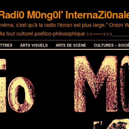
adi0 M0ng0l' InternaZi0na
e cinéma, c'est qu'à la radio l'écran est plus large." 
ia tout culturel poético-philosophique >>——>>>_____
ETTRES
ARTS VISUELS
ARTS DE SCÈNE
CULTURES – SOCI