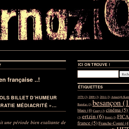
ICI ON TROUVE !
Y
en française ..!
ÉTIQUETTES
LS BILLET D’HUMEUR
1979
(3)
2009
(3)
2014
(3)
Amazigh Kat
besançon
(1
CRATIE MÉDIACRITÉ »…
Batofar
(3)
cinéma
(5)
blues
(4)
Casey
(3)
ertzin
(6)
FICA
(3)
Ferré
(3)
it une période bien exaltante de
france
(5)
Franche-Comté
(4