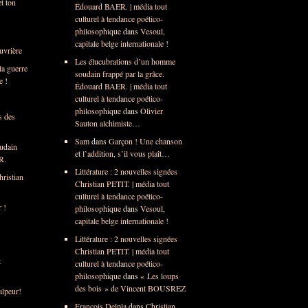
t ton
Édouard BAER. | média tout
culturel à tendance poético-
philosophique
dans
Vesoul,
capitale belge internationale !
uvrière
Les élucubrations d’un homme
la guerre
soudain frappé par la grâce.
e !
Édouard BAER. | média tout
culturel à tendance poético-
philosophique
dans
Olivier
s des
Sauton alchimiste…
Sam
dans
Garçon ! Une chanson
udain
et l’addition, s’il vous plaît…
R.
Littérature : 2 nouvelles signées
hristian
Christian PETIT. | média tout
culturel à tendance poético-
 !
philosophique
dans
Vesoul,
capitale belge internationale !
Littérature : 2 nouvelles signées
Christian PETIT. | média tout
t
culturel à tendance poético-
philosophique
dans
« Les loups
des bois » de Vincent BOUSREZ
alpeur!
François Delpla
dans
Christian