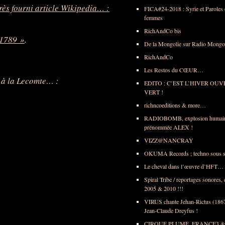
rès fourni article Wikipedia… :
FICA#24-2018 : Syrie et Paroles 
femmes
RichAndCo bis
 1789 »
.
De la Mongolie sur Radio Mongol
RichAndCo
Les Restos du CŒUR…
 à la Lecomte… :
EDITO : C’EST L’HIVER OU
VERT !
richncoeditions & more…
RADIOBOMB, explosion humai
prénommée ALEX !
VIZZ@NANCRAY
OKUMA Records ; techno sous se
Le cheval dans l’œuvre d’HFT…
Spiral Tribe / reportages sonores, 
2005 & 2010 !!!
VIRUS chante Jehan-Rictus (186
Jean-Claude Dreyfus !
CIRQUE PLUME, FRANCE3 &