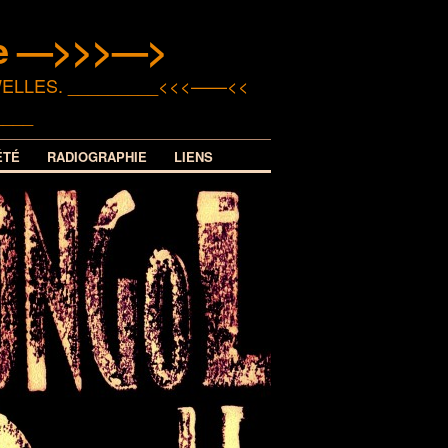
le —>>>—>
Orson WELLES. _________<<<——<<
____
ÉTÉ
RADIOGRAPHIE
LIENS