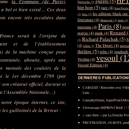
HF
guerre
(5)
comme
la Commune (de Paris)
,
Nietzsche
(3)
hip hop
(5)
jazz
(4)
Jean Ferrat
e a bel et bien existé… Ces deux
les editions black out
(3)
Jura
(3)
nt encore très occultées dans
littérature
(4)
Montreuil
(3)
mort
(3)
Paris
(8)
musique
(4)
poz
Renaud
(
poésie
(4)
punk
(4)
rance serait à l’origine de
Richard Palachak
(5)
S
(3)
ement et de l’établissement
(4)
The Doors
(4)
tekno
(3)
thiéfai
théâtre
(5)
on) de la machine conçue pour
tribe
(4)
vendredi
vesoul
(1
Verdun
(4)
stantanée, aboutie, après une
Vesoul Edition
(4)
re mentale des couloirs de la
e le 1er décembre 1789 (par
DERNIÈRES PUBLICATION
 son créateur officiel, docteur et
CABADZI ! Rencontre avec Vikt
nt l’Assemblée Nationale…)
Lulu…
CannaByDrium, SuperPontĀMo
 notre époque internet, ce site,
Clownesque IMPROVI’BAR ! ! !
 les guillotinés de la Terreur :
« sans filets » par La Douche Fr
FRUSTRATION, OI BOYS, punk’