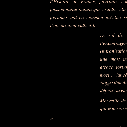
l’Histoire de France, pourtant, 
passionnante autant que cruelle, ell
périodes ont en commun qu’elles so
l’inconscient collectif.
Le roi de F
l’encourag
(intronisati
une mort in
atroce tortu
mort… lancé
suggestion de
député, deva
Merveille de
qui répertorie
«