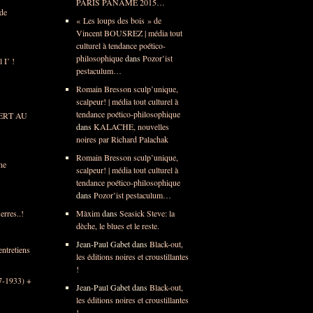
PARIS PANAME 2015…
de
« Les loups des bois » de
Vincent BOUSREZ | média tout
culturel à tendance poético-
philosophique
dans
Pozor’ist
 I’ !
pestaculum…
Romain Bresson sculp’unique,
scalpeur! | média tout culturel à
tendance poético-philosophique
VERT AU
dans
KALACHE, nouvelles
noires par Richard Palachak
Romain Bresson sculp’unique,
ne
scalpeur! | média tout culturel à
tendance poético-philosophique
dans
Pozor’ist pestaculum…
rres..!
Màxim
dans
Seasick Steve: la
dèche, le blues et le reste.
Jean-Paul Gabet
dans
Black-out,
entretiens
les éditions noires et croustillantes
!
7-1933) +
Jean-Paul Gabet
dans
Black-out,
les éditions noires et croustillantes
!