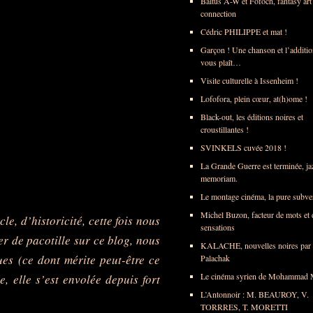
Baltus A-W et Fofoch, fantasy art
connection
Cédric PHILIPPE et mat !
Garçon ! Une chanson et l’addition
vous plaît…
Visite culturelle à Issenheim !
Lofofora, plein cœur, at(h)ome !
Black-out, les éditions noires et
croustillantes !
SVINKELS cuvée 2018 !
La Grande Guerre est terminée, ja
memoriam.
Le montage cinéma, la pure subve
Michel Buzon, facteur de mots et 
le, d’historicité, cette fois nous
sensations
r de pacotille sur ce blog, nous
KALACHE, nouvelles noires par 
es (ce dont mérite peut-être ce
Palachak
Le cinéma syrien de Mohammad 
, elle s’est envolée depuis fort
L’Antonnoir : M. BEAUROY, V.
TORRRES, T. MORETTI