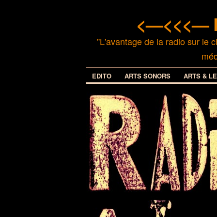
<—<<<— R
"L'avantage de la radio sur l
méd
EDITO
ARTS SONORS
ARTS & L