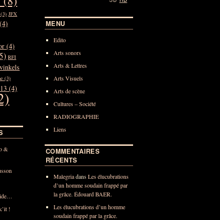
T
(8)
(3)
JFX
(4)
MENU
Edito
or
(4)
Arts sonors
5)
RFI
Arts & Lettres
vinkels
Arts Visuels
ne
(3)
 13
(4)
Arts de scène
2)
Cultures – Société
RADIOGRAPHIE
Liens
S
o &
COMMENTAIRES
RÉCENTS
usson
Malegria
dans
Les élucubrations
d’un homme soudain frappé par
la grâce. Édouard BAER.
oide…
Les élucubrations d’un homme
it !
soudain frappé par la grâce.