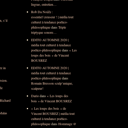
Ingrao, entretien…
Rob Da NoiZe :
essentiel’creuseur ! | média tout
, s’il
culturel à tendance poético-
philosophique
dans
Triple
triptyque sonore…
EDITO AUTOMNE 2020 |
média tout culturel à tendance
poético-philosophique
dans
« Les
loups des bois » de Vincent
BOUSREZ
zz in
EDITO AUTOMNE 2020 |
média tout culturel à tendance
poético-philosophique
dans
rsion.
Romain Bresson sculp’unique,
de
scalpeur!
Dario
dans
« Les loups des
Richard
bois » de Vincent BOUSREZ
« Les loups des bois » de
Malas
Vincent BOUSREZ | média tout
culturel à tendance poético-
philosophique
dans
Hommage @