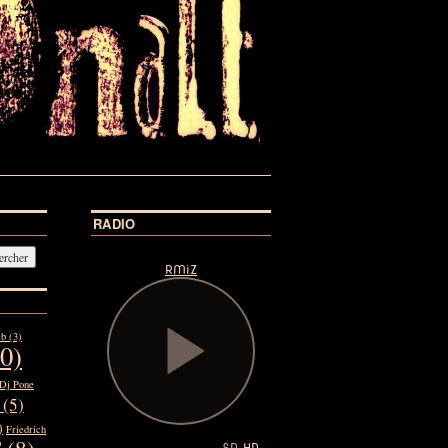
RADIO
eb
(3)
0)
Dj Pone
(5)
)
Friedrich