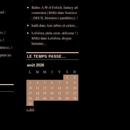
Baltus A-W et Fofoch, fantasy art
nd :
connection | RMIz
dans
Narcisse
; DEUX, histoire(s) parallèle(s)..!
hadil
dans
Aux arbres et cætera…
)..!
Lofofora, plein cœur, at(h)ome ! |
RMIz
dans
Lofofora, drogue
..!
humaine…
lèle(s)..!
lein les
LE TEMPS PASSE…
août 2026
L
M
M
J
V
S
D
1
2
3
4
5
6
7
8
9
10
11
12
13
14
15
16
17
18
19
20
21
22
23
24
25
26
27
28
29
30
31
« Avr