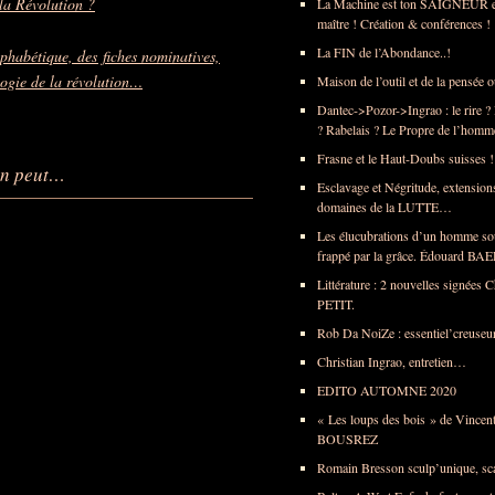
la Révolution ?
La Machine est ton SAIGNEUR e
maître ! Création & conférences !
La FIN de l’Abondance..!
habétique, des fiches nominatives,
logie de la révolution…
Maison de l’outil et de la pensée o
Dantec->Pozor->Ingrao : le rire ? 
? Rabelais ? Le Propre de l’homm
Frasne et le Haut-Doubs suisses !
on peut…
Esclavage et Négritude, extension
domaines de la LUTTE…
Les élucubrations d’un homme so
frappé par la grâce. Édouard BAE
Littérature : 2 nouvelles signées C
PETIT.
Rob Da NoiZe : essentiel’creuseur
Christian Ingrao, entretien…
EDITO AUTOMNE 2020
« Les loups des bois » de Vincen
BOUSREZ
Romain Bresson sculp’unique, sc