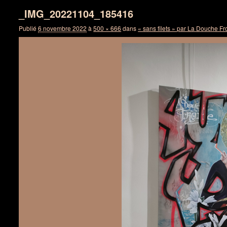
_IMG_20221104_185416
Publié
6 novembre 2022
à
500 × 666
dans
« sans filets » par La Douche F