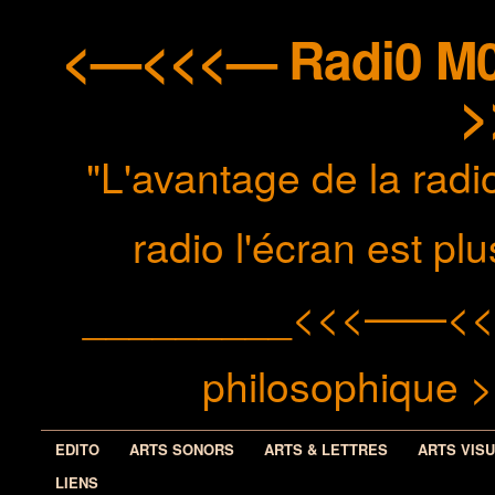
<—<<<— Radi0 M0n
>
"L'avantage de la radio
radio l'écran est p
_________<<<——<< méd
philosophiqu
EDITO
ARTS SONORS
ARTS & LETTRES
ARTS VIS
LIENS