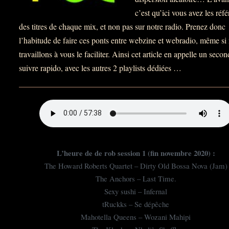
c’est qu’ici vous avez les réf
des titres de chaque mix, et non pas sur notre radio. Prenez donc
l’habitude de faire ces ponts entre webzine et webradio, même si
travaillons à vous le faciliter. Ainsi cet article en appelle un secon
suivre rapido, avec les autres 2 playlists dédiées …
L’heure de de rob session 1 (fin novembre 2020) :
The Howard Roberts Quartet – Dirty Old Bossa Nova (Jam)
The Anchors – Last Time.
Sexy sushi – Infernal
tRuckks – Se dépêche
Mahotella Queens – Wozani Mahipi