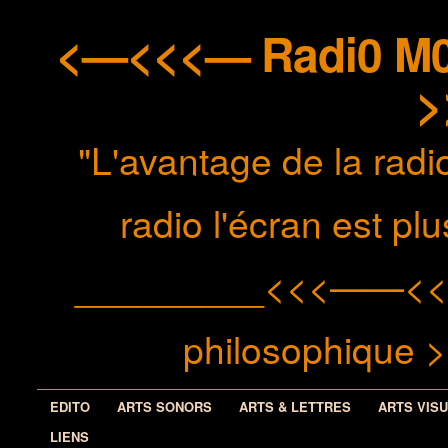
<—<<<— Radi0 M0n
>
"L'avantage de la radio
radio l'écran est p
_________<<<——<< méd
philosophiqu
EDITO
ARTS SONORS
ARTS & LETTRES
ARTS VIS
LIENS