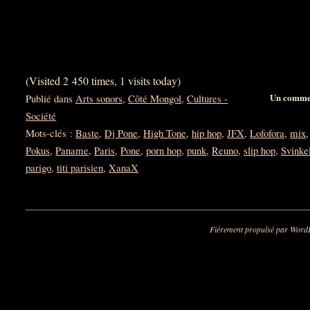
(Visited 2 450 times, 1 visits today)
Un comme
Publié dans
Arts sonors
,
Côté Mongol
,
Cultures -
Société
Mots-clés :
Baste
,
Dj Pone
,
High Tone
,
hip hop
,
JFX
,
Lofofora
,
mix
Pokus
,
Paname
,
Paris
,
Pone
,
porn hop
,
punk
,
Reuno
,
slip hop
,
Svinke
parigo
,
titi parisien
,
XanaX
Fièrement propulsé par Word