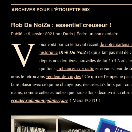
ARCHIVES POUR L'ÉTIQUETTE
MIX
Rob Da NoiZe : essentiel’creuseur !
V
Publié le
9 janvier 2021
par
Dario
|
Écrire un commentaire
oici voilà par ici le travail récent
de notre partenai
historique
(
Rob Da NoiZe
) qui a fait pas mal de
depuis nos dernières nouvelles de lui ! <3 Nous le
quittions
ambianceur de radio
et organisateur de s
nous le retrouvons
vendeur de vinyles
! Ce qui ne l’empêche pas 
faire plaisir avec ce qui ne change pas, des selecta’s hors pair, co
mains, comme celles actuelles que nous allons découvrir ici et su
ecouter.radiomongolinterz.org
! Merci POTO !