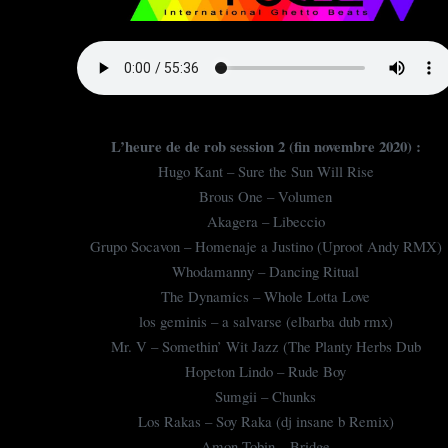
L’heure de de rob session 2 (fin novembre 2020) :
Hugo Kant – Sure the Sun Will Rise
Brous One – Volumen
Akagera – Libeccio
Grupo Socavon – Homenaje a Justino (Uproot Andy RMX)
Whodamanny – Dancing Ritual
The Dynamics – Whole Lotta Love
los geminis – a salvarse (elbarba dub rmx)
Mr. V – Somethin’ Wit Jazz (The Planty Herbs Dub
Hopeton Lindo – Rude Boy
Sumgii – Chunks
Los Rakas – Soy Raka (dj insane b Remix)
Amon Tobin – Bridge