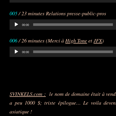
audio
005
/ 23 minutes Relations presse-public-pros
Lecteur
00:00
audio
006
/ 26 minutes (Merci à
High Tone
et
JFX
)
Lecteur
00:00
audio
SVINKELS.com :
le nom de domaine était à vendr
a peu 1000 $; triste épilogue… Le voila deven
asiatique !