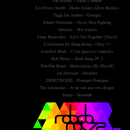
The Klooks – Nkuli’s Shuffle
Les Freres Smith – Ekolo Assiko (iZem Remix)
Tiggs Da Author – Georgia
Johnny Osbourne – Never Stop Fighting
Abwärts – Wir warten
Jonny Benavidez – Let’s Get Together (Vocal)
L’exécuteur De Hong Kong – Okay !!!
Astaffort Mods – C’est quoi ces conneries
Bob Moses – Boat Song, Pt. 2
Dur-Dur Band – Shaleedayaa (By Myself)
Joy Division – Disorder
INFECTICIDE – Pourquoi Pourquoi
The Liminanas – Je ne suis pas très drogue
Sanza – Sounouh