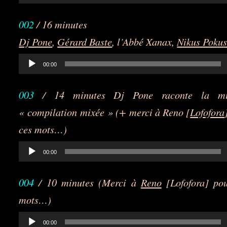
audio
002
/ 16 minutes
Dj Pone
,
Gérard Baste
, l’Abbé Xanax,
Nikus Poku
Lecteur
00:00
audio
003
/ 14 minutes Dj Pone raconte la mi
« compilation mixée » (+ merci à Reno [
Lofofora
ces mots…)
Lecteur
00:00
audio
004
/ 10 minutes (Merci à
Reno
[Lofofora] po
mots…)
Lecteur
00:00