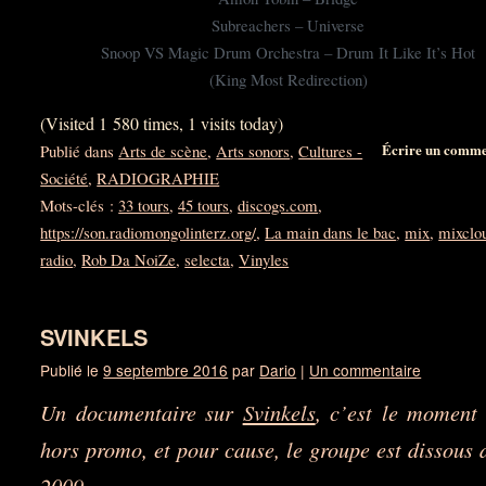
Subreachers – Universe
Snoop VS Magic Drum Orchestra – Drum It Like It’s Hot
(King Most Redirection)
(Visited 1 580 times, 1 visits today)
Écrire un comme
Publié dans
Arts de scène
,
Arts sonors
,
Cultures -
Société
,
RADIOGRAPHIE
Mots-clés :
33 tours
,
45 tours
,
discogs.com
,
https://son.radiomongolinterz.org/
,
La main dans le bac
,
mix
,
mixclo
radio
,
Rob Da NoiZe
,
selecta
,
Vinyles
SVINKELS
Publié le
9 septembre 2016
par
Dario
|
Un commentaire
Un documentaire sur
Svinkels
, c’est le moment 
hors promo, et pour cause, le groupe est dissous 
2009…