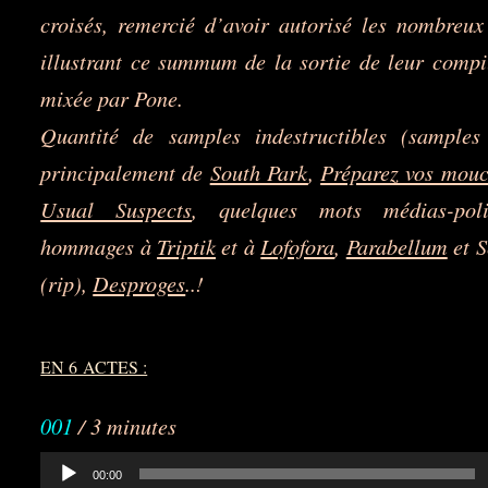
croisés, remercié d’avoir autorisé les nombreux 
illustrant ce summum de la sortie de leur compi
mixée par Pone.
Quantité de samples indestructibles (samples
principalement de
South Park
,
Préparez vos mouc
Usual Suspects
, quelques mots médias-polit
hommages à
Triptik
et à
Lofofora
,
Parabellum
et S
(rip),
Desproges
..!
EN 6 ACTES :
001
/ 3 minutes
Lecteur
00:00