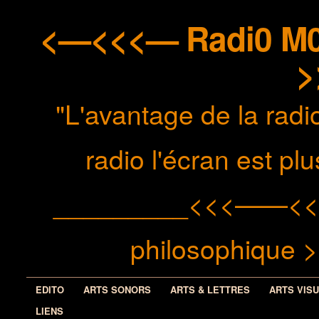
<—<<<— Radi0 M0n
>
"L'avantage de la radio
radio l'écran est p
_________<<<——<< méd
philosophiqu
EDITO
ARTS SONORS
ARTS & LETTRES
ARTS VIS
LIENS