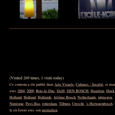
(Visited 269 times, 1 visits today)
Ce contenu a été publié dans
Arts Visuels
,
Cultures - Société
, et ma
avec
2004
,
2009
,
Bois-le-Duc
,
Delft
,
DEN BOSCH
,
Haarlem
,
Hoek
Holland
,
Holland
,
Hollande
,
Jérôme Bosch
,
Netherlands
,
nijmegen
,
Nimègue
,
Pays-Bas
,
rotterdam
,
Tilburg
,
Utrecht
,
’s-Hertogenbosch
.
le en favori avec son
permalien
.