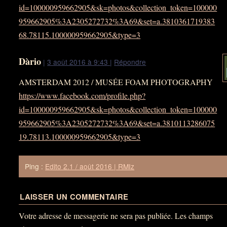
id=100000959662905&sk=photos&collection_token=100000
959662905%3A2305272732%3A69&set=a.3810361719383
68.78115.100000959662905&type=3
Dàrio
|
3 août 2016 à 9:43
|
Répondre
AMSTERDAM 2012 / MUSÉE FOAM PHOTOGRAPHY
https://www.facebook.com/profile.php?
id=100000959662905&sk=photos&collection_token=100000
959662905%3A2305272732%3A69&set=a.3810113286075
19.78113.100000959662905&type=3
Ping :
Edito 2.1 / août 2016 | RMIz
LAISSER UN COMMENTAIRE
Votre adresse de messagerie ne sera pas publiée.
Les champs