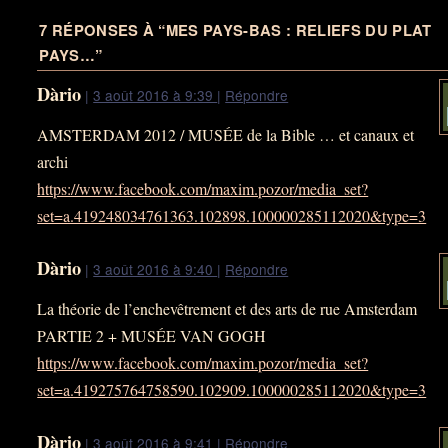
7 RÉPONSES À “
MES PAYS-BAS : RELIEFS DU PLAT
PAYS…
”
Dàrio
|
3 août 2016 à 9:39
|
Répondre
AMSTERDAM 2012 / MUSÉE de la Bible … et canaux et
archi
https://www.facebook.com/maxim.pozor/media_set?
set=a.419248034761363.102898.100000285112020&type=3
Dàrio
|
3 août 2016 à 9:40
|
Répondre
La théorie de l’enchevêtrement et des arts de rue Amsterdam
PARTIE 2 + MUSÉE VAN GOGH
https://www.facebook.com/maxim.pozor/media_set?
set=a.419275764758590.102909.100000285112020&type=3
Dàrio
|
3 août 2016 à 9:41
|
Répondre